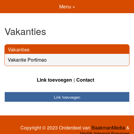
Menu +
Vakanties
Vakanties
Vakantie Portimao
Link toevoegen
Contact
Link toevoegen
Copyright © 2023 Onderdeel van
BaakmanMedia
&
Vrolijk Internet Services