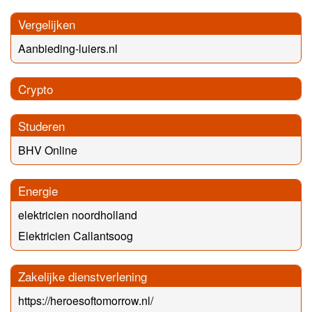
Vergelijken
Aanbieding-luiers.nl
Crypto
Studeren
BHV Online
Energie
elektricien noordholland
Elektricien Callantsoog
Zakelijke dienstverlening
https://heroesoftomorrow.nl/